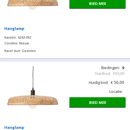
BIED MEE
Hanglamp
Kavelnr: 6263-092
Conditie: Nieuw
Kavel sluit: Gesloten
Biedingen:
0
Startbod:
€50,00
50,00
Huidig bod:
€
Locatie:
BIED MEE
Hanglamp