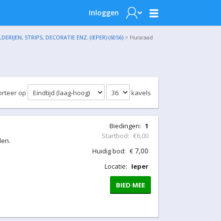
Inloggen
IJEN, STRIPS, DECORATIE ENZ. (IEPER) (6056)
> Huisraad
orteer op
kavels
Biedingen:
1
Startbod:
€6,00
den.
7,00
Huidig bod:
€
Locatie:
Ieper
BIED MEE