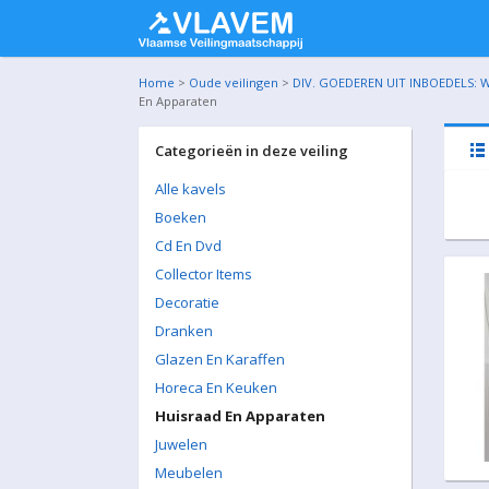
Home
>
Oude veilingen
>
DIV. GOEDEREN UIT INBOEDELS: W
En Apparaten
Categorieën in deze veiling
Alle kavels
Boeken
Cd En Dvd
Collector Items
Decoratie
Dranken
Glazen En Karaffen
Horeca En Keuken
Huisraad En Apparaten
Juwelen
Meubelen