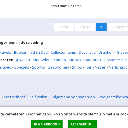
Kavel sluit: Gesloten
Eerste
Vorige
1
Volgend
egorieën in deze veiling
 kavels
-
Boeken
-
Cd En Dvd
-
Collector Items
-
Decoratie
-
Dranken
-
Glazen
araten
-
Juwelen
-
Meubelen
-
Kaders
-
Muziek Apparaten
-
Oosterse Dec
elgoed
-
Spiegels
-
Sport En Gezondheid
-
Strips
-
Tuin
-
Vazen
-
Verlichting
n
|
Nieuwsbrief
|
Zelf veilen?
|
Algemene voorwaarden
|
Veelgestelde vr
XML Sitemap
| All rights reserved (VLAVEM-WEB-1)
te verbeteren. Door het gebruik van onze website stemt u in met alle cook
IK GA AKKOORD
LEES VERDER...