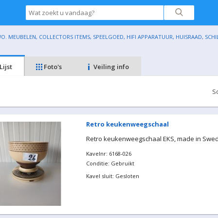
O. MEUBELEN, COLLECTORS ITEMS, SPEELGOED, HIFI APPARATUUR, HUISRAAD, SCHILDER
Lijst
Foto's
Veiling info
S
Retro keukenweegschaal
Retro keukenweegschaal EKS, made in Swe
Kavelnr: 6168-026
Conditie: Gebruikt
Kavel sluit: Gesloten