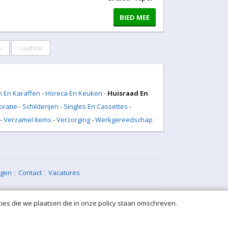
BIED MEE
e
Laatste
 En Karaffen
-
Horeca En Keuken
-
Huisraad En
oratie
-
Schilderijen
-
Singles En Cassettes
-
-
Verzamel Items
-
Verzorging
-
Werkgereedschap
agen
|
Contact
|
Vacatures
ies die we plaatsen die in onze policy staan omschreven.