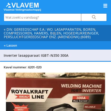
« DIV. GEREEDSCHAP E.A.: WO. LASAPPARATEN, BOREN,
COMPRESSOREN, HAMERS, BIJLEN, HOGEDRUKREINIGER,
PERSLUCHTGEREEDSCHAP ENZ. (ARENDONK) (6089)
« Lassen
Inverter lasapparaat IGBT-N350 300A
Kavel nummer: 6201-020