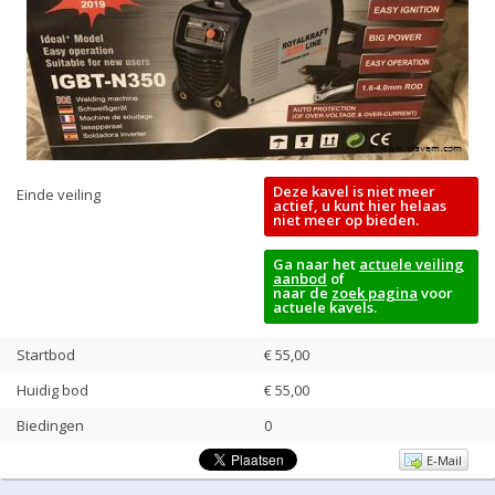
Deze kavel is niet meer
Einde veiling
actief, u kunt hier helaas
niet meer op bieden.
Ga naar het
actuele veiling
aanbod
of
naar de
zoek pagina
voor
actuele kavels.
Startbod
€ 55,00
Huidig bod
€
55,00
Biedingen
0
E-Mail