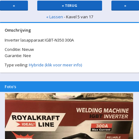
«
« TERUG
»
« Lassen
- Kavel 5 van 17
Omschrijving
Inverter lasapparaat IGBT-N350 300A
Conditie: Nieuw
Garantie: Nee
Type veiling:
Hybride (klik voor meer info)
Foto's