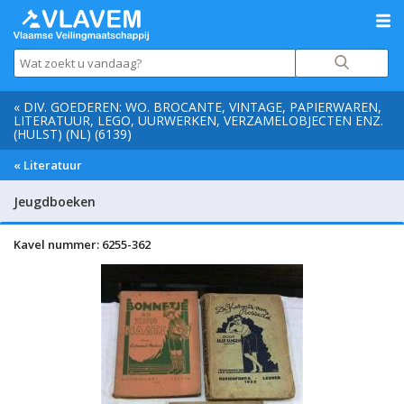
« DIV. GOEDEREN: WO. BROCANTE, VINTAGE, PAPIERWAREN,
LITERATUUR, LEGO, UURWERKEN, VERZAMELOBJECTEN ENZ.
(HULST) (NL) (6139)
« Literatuur
Jeugdboeken
Kavel nummer: 6255-362