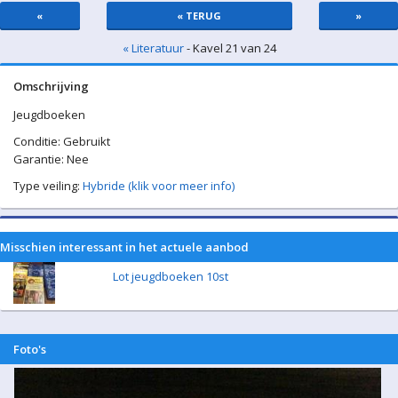
«
« TERUG
»
« Literatuur
- Kavel 21 van 24
Omschrijving
Jeugdboeken
Conditie: Gebruikt
Garantie: Nee
Type veiling:
Hybride (klik voor meer info)
Misschien interessant in het actuele aanbod
Lot jeugdboeken 10st
Foto's