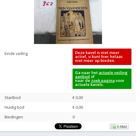
Deze kavel is niet meer
Einde veiling
actief, u kunt hier helaas
niet meer op bieden.
Ga naar het
actuele veiling
aanbod
of
naar de
zoek pagina
voor
actuele kavels.
Startbod
€ 0,00
Huidig bod
€
0,00
Biedingen
0
E-Mail