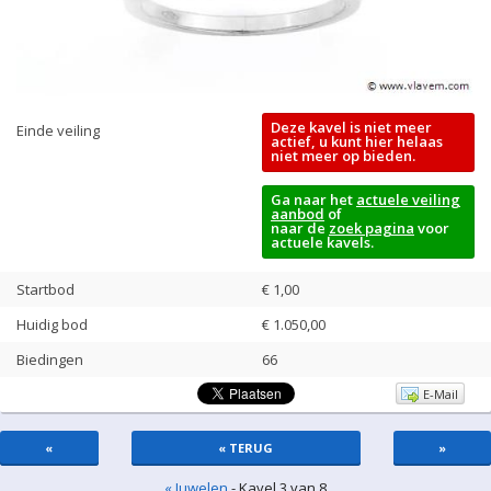
Deze kavel is niet meer
Einde veiling
actief, u kunt hier helaas
niet meer op bieden.
Ga naar het
actuele veiling
aanbod
of
naar de
zoek pagina
voor
actuele kavels.
Startbod
€ 1,00
Huidig bod
€
1.050,00
Biedingen
66
E-Mail
«
« TERUG
»
« Juwelen
- Kavel 3 van 8