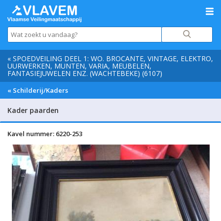
« SPOEDVEILING DEEL 1: WO. BROCANTE, VINTAGE, ELEKTRO,
UURWERKEN, MUNTEN, VARIA, MEUBELEN,
FANTASIEJUWELEN ENZ. (WACHTEBEKE) (6107)
« Schilderij/Kaders
Kader paarden
Kavel nummer: 6220-253