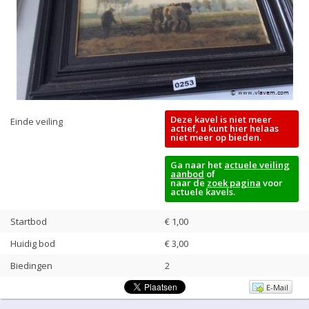
Deze kavel is niet meer
Einde veiling
actief, u kunt hier helaas
niet meer op bieden.
Ga naar het
actuele veiling
aanbod
of
naar de
zoek pagina
voor
actuele kavels.
Startbod
€ 1,00
Huidig bod
€
3,00
Biedingen
2
E-Mail