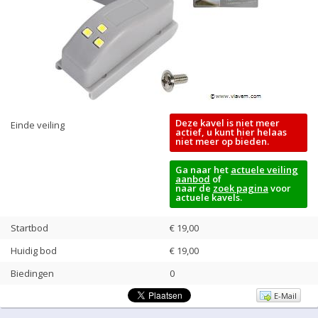
Deze kavel is niet meer
Einde veiling
actief, u kunt hier helaas
niet meer op bieden.
Ga naar het
actuele veiling
aanbod
of
naar de
zoek pagina
voor
actuele kavels.
Startbod
€ 19,00
Huidig bod
€
19,00
Biedingen
0
E-Mail