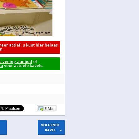
meer actief, u kunt hier helaas
n.
e veiling aanbod
of
na
voor actuele kavels.
E-Mail
VOLGENDE
KAVEL
»