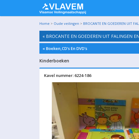
Home
>
Oude veilingen
>
BROCANTE EN GOEDEREN UIT FALIN
« BROCANTE EN GOEDEREN UIT FALINGEN EN 
« Boeken,CD's En DVD's
Kinderboeken
Kavel nummer: 6224-186