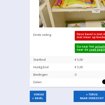
Deze kavel is niet 
Einde veiling
niet meer op biede
Ga naar het
actuel
naar de
zoek pagi
Startbod
€ 5,00
Huidig bod
€
5,00
Biedingen
0
Delen
VORIGE
« TERUG
«
KAVEL
NAAR OVERZICHT