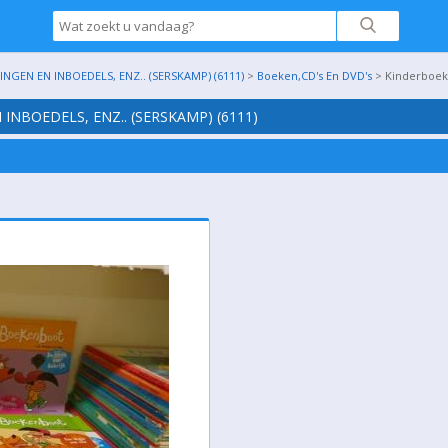
GEN EN INBOEDELS, ENZ.. (SERSKAMP) (6111)
>
Boeken,CD's En DVD's
> Kinderboe
INBOEDELS, ENZ.. (SERSKAMP) (6111)