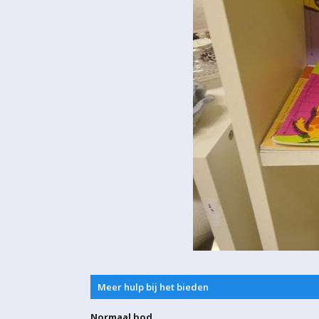
Meer hulp bij het bieden
Normaal bod