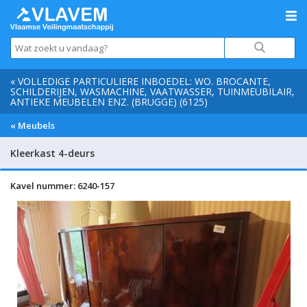
« VOLLEDIGE PARTICULIERE INBOEDEL: WO. BROCANTE,
SCHILDERIJEN, WASMACHINE, VAATWASSER, TUINMEUBILAIR,
ANTIEKE MEUBELEN ENZ. (BRUGGE) (6125)
« Meubels
Kleerkast 4-deurs
Kavel nummer: 6240-157