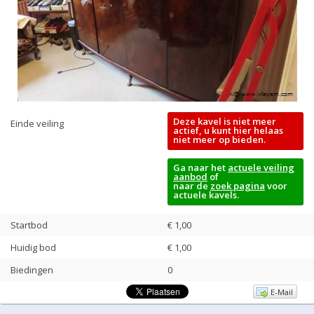
Deze kavel is niet meer
Einde veiling
actief, u kunt hier helaas
niet meer op bieden.
Ga naar het
actuele veiling
aanbod
of
naar de
zoek pagina
voor
actuele kavels.
Startbod
€ 1,00
Huidig bod
€
1,00
Biedingen
0
E-Mail