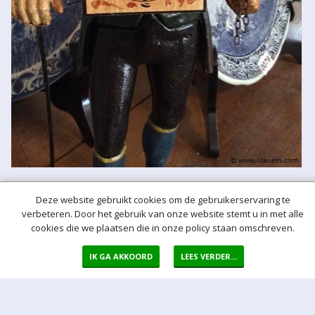
Deze website gebruikt cookies om de gebruikerservaring te
Meer hulp bij het bieden
verbeteren. Door het gebruik van onze website stemt u in met alle
Normaal bod
cookies die we plaatsen die in onze policy staan omschreven.
Bij een bod doet u een bieding in de vorm van een bepaald vast
bedrag per kavel
IK GA AKKOORD
LEES VERDER...
Auto bod (proxy bod)
Bij een Autobod (ook wel proxy bod genoemd) geeft u aan welke
prijs u maximaal bereid bent voor de kavel te betalen. Het Veiling-