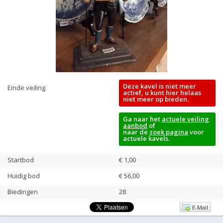
Deze kavel is niet meer
Einde veiling
actief, u kunt hier helaas
niet meer op bieden.
Ga naar het
actuele veiling
aanbod
of
naar de
zoek pagina
voor
actuele kavels.
Startbod
€ 1,00
Huidig bod
€
56,00
Biedingen
28
E-Mail