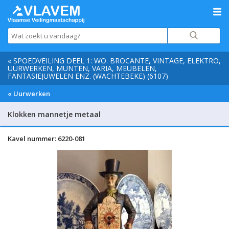
« SPOEDVEILING DEEL 1: WO. BROCANTE, VINTAGE, ELEKTRO,
UURWERKEN, MUNTEN, VARIA, MEUBELEN,
FANTASIEJUWELEN ENZ. (WACHTEBEKE) (6107)
« Uurwerken
Klokken mannetje metaal
Kavel nummer: 6220-081