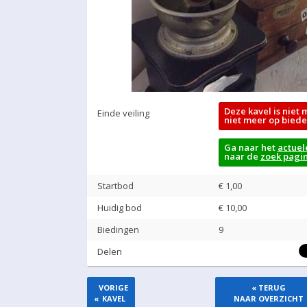
Deze kavel is niet 
Einde veiling
niet meer op biede
Ga naar het
actuel
naar de
zoek pagi
Startbod
€ 1,00
Huidig bod
€
10,00
Biedingen
9
Delen
VORIGE
« TERUG
«
KAVEL
NAAR OVERZICHT