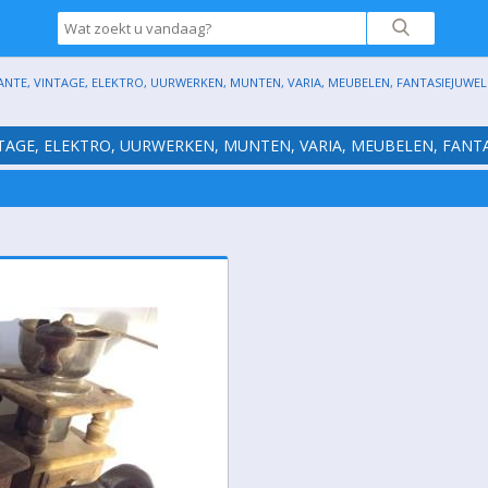
ANTE, VINTAGE, ELEKTRO, UURWERKEN, MUNTEN, VARIA, MEUBELEN, FANTASIEJUWELE
NTAGE, ELEKTRO, UURWERKEN, MUNTEN, VARIA, MEUBELEN, FANTA