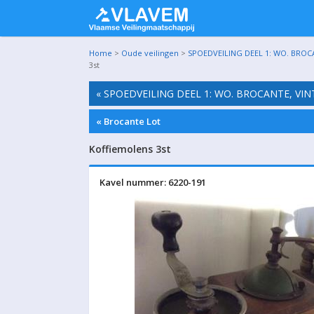
Home
>
Oude veilingen
>
SPOEDVEILING DEEL 1: WO. BROC
3st
« SPOEDVEILING DEEL 1: WO. BROCANTE, VI
« Brocante Lot
Koffiemolens 3st
Kavel nummer: 6220-191