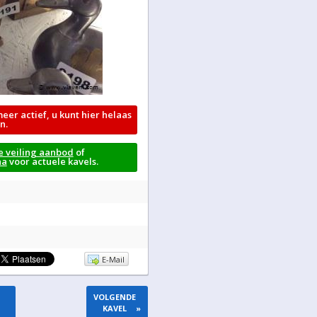
meer actief, u kunt hier helaas
n.
e veiling aanbod
of
na
voor actuele kavels.
E-Mail
VOLGENDE
KAVEL
»