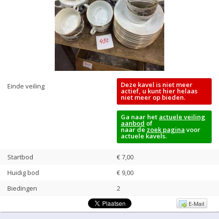
Deze kavel is niet meer
Einde veiling
actief, u kunt hier helaas
niet meer op bieden.
Ga naar het
actuele veiling
aanbod
of
naar de
zoek pagina
voor
actuele kavels.
Startbod
€ 7,00
Huidig bod
€
9,00
Biedingen
2
E-Mail