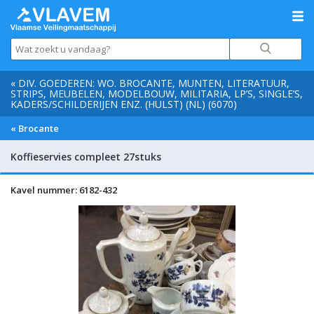
« DIV. GOEDEREN: WO. BROCANTE, MUNTEN, LITERATUUR,
STRIPS, MEUBELEN, MODELBOUW, MILITARIA, LP’S, SINGLE’S,
KADERS/SCHILDERIJEN ENZ. (HULST) (NL) (6070)
« Brocante
Koffieservies compleet 27stuks
Kavel nummer: 6182-432