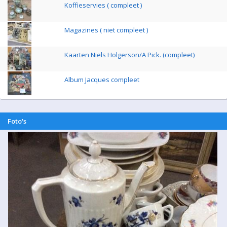
Koffieservies ( compleet )
Magazines ( niet compleet )
Kaarten Niels Holgerson/A Pick. (compleet)
Album Jacques compleet
Foto's