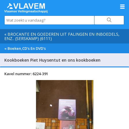
« BROCANTE EN GOEDEREN UIT FALINGEN EN INBOEDELS,
ENZ.. (SERSKAMP) (6111)
« Boeken,CD's En DVD's
Kookboeken Piet Huysentut en ons kookboeken
Kavel nummer: 6224-391