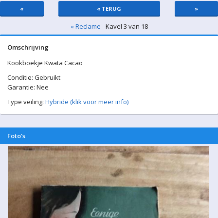
«
« TERUG
»
« Reclame
- Kavel 3 van 18
Omschrijving
Kookboekje Kwata Cacao
Conditie: Gebruikt
Garantie: Nee
Type veiling:
Hybride (klik voor meer info)
Foto's