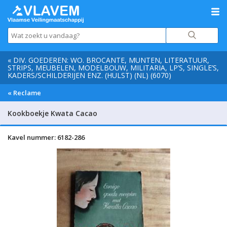
« DIV. GOEDEREN: WO. BROCANTE, MUNTEN, LITERATUUR,
STRIPS, MEUBELEN, MODELBOUW, MILITARIA, LP’S, SINGLE’S,
KADERS/SCHILDERIJEN ENZ. (HULST) (NL) (6070)
« Reclame
Kookboekje Kwata Cacao
Kavel nummer: 6182-286