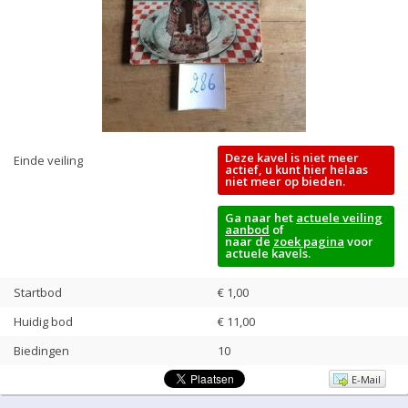
Deze kavel is niet meer
Einde veiling
actief, u kunt hier helaas
niet meer op bieden.
Ga naar het
actuele veiling
aanbod
of
naar de
zoek pagina
voor
actuele kavels.
Startbod
€ 1,00
Huidig bod
€
11,00
Biedingen
10
E-Mail