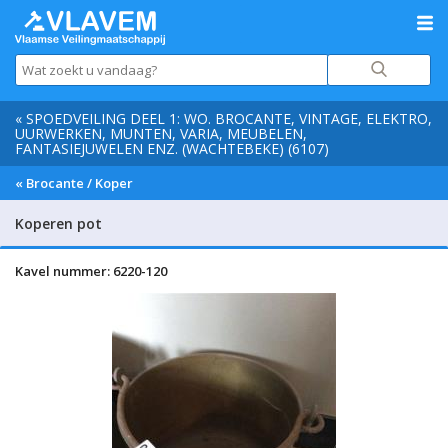
« SPOEDVEILING DEEL 1: WO. BROCANTE, VINTAGE, ELEKTRO,
UURWERKEN, MUNTEN, VARIA, MEUBELEN,
FANTASIEJUWELEN ENZ. (WACHTEBEKE) (6107)
« Brocante / Koper
Koperen pot
Kavel nummer: 6220-120