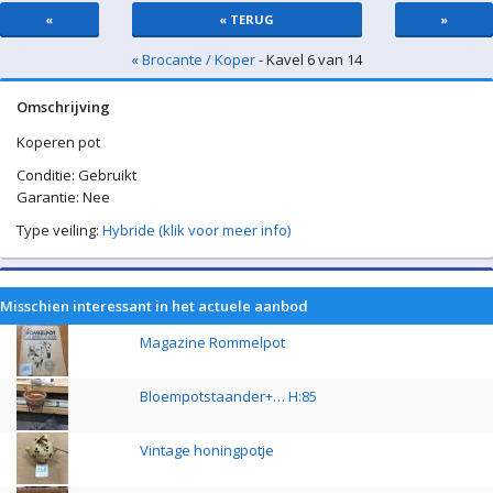
«
« TERUG
»
« Brocante / Koper
- Kavel 6 van 14
Omschrijving
Koperen pot
Conditie: Gebruikt
Garantie: Nee
Type veiling:
Hybride (klik voor meer info)
Misschien interessant in het actuele aanbod
Magazine Rommelpot
Bloempotstaander+… H:85
Vintage honingpotje