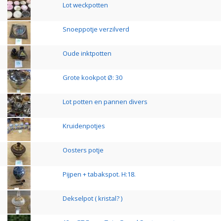
Lot weckpotten
Snoeppotje verzilverd
Oude inktpotten
Grote kookpot Ø: 30
Lot potten en pannen divers
Kruidenpotjes
Oosters potje
Pijpen + tabakspot. H:18.
Dekselpot ( kristal? )