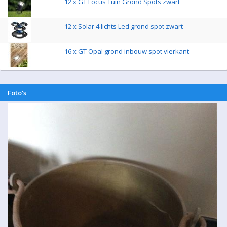
12 x GT Focus Tuin Grond Spots zwart
12 x Solar 4 lichts Led grond spot zwart
16 x GT Opal grond inbouw spot vierkant
Foto's