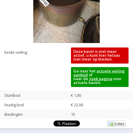
Deze kavel is niet meer
Einde veiling
actief, u kunt hier helaas
niet meer op bieden.
Ga naar het
actuele veiling
aanbod
of
naar de
zoek pagina
voor
actuele kavels.
Startbod
€ 1,00
Huidig bod
€
22,00
Biedingen
15
E-Mail