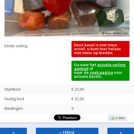
Deze kavel is niet meer
Einde veiling
actief, u kunt hier helaas
niet meer op bieden.
Ga naar het
actuele veiling
aanbod
of
naar de
zoek pagina
voor
actuele kavels.
Startbod
€ 25,00
Huidig bod
€
25,00
Biedingen
0
E-Mail
«
« TERUG
»