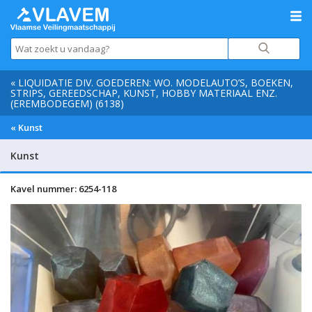
« LIQUIDATIE DIV. GOEDEREN: WO. MODELAUTO’S, BOEKEN,
STRIPS, GEREEDSCHAP, KUNST, HOBBY MATERIAAL ENZ.
(EREMBODEGEM) (6138)
« Kunst
Kunst
Kavel nummer: 6254-118