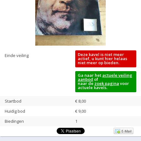
Deze kavel is niet meer
Einde veiling
actief, u kunt hier helaas
niet meer op bieden.
Ga naar het
actuele veiling
aanbod
of
naar de
zoek pagina
voor
actuele kavels.
Startbod
€ 8,00
Huidig bod
€
9,00
Biedingen
1
E-Mail