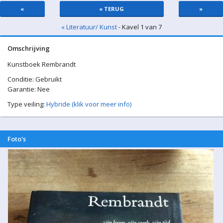
«
« TERUG
»
« Literatuur/ Kunst
- Kavel 1 van 7
Omschrijving
Kunstboek Rembrandt
Conditie: Gebruikt
Garantie: Nee
Type veiling:
Hybride (klik voor meer info)
Foto's