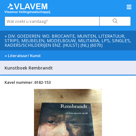
« DIV. GOEDEREN: WO. BROCANTE, MUNTEN, LITERATUUR,
STRIPS, MEUBELEN, MODELBOUW, MILITARIA, LP’S, SINGLE’S,
KADERS/SCHILDERIJEN ENZ. (HULST) (NL) (6070)
« Literatuur/ Kunst
Kunstboek Rembrandt
Kavel nummer: 6182-153