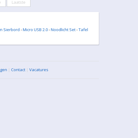
e
Laatste
n Sierbord
-
Micro USB 2.0
-
Noodlicht Set
-
Tafel
agen
|
Contact
|
Vacatures