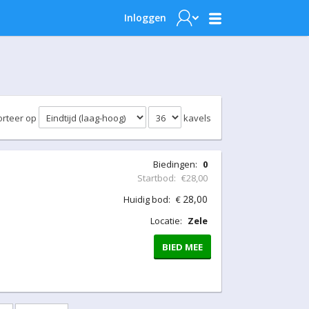
Inloggen
orteer op
kavels
Biedingen:
0
Startbod:
€28,00
28,00
Huidig bod:
€
Locatie:
Zele
BIED MEE