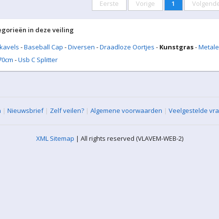
Eerste
Vorige
1
Volgend
egorieën in deze veiling
 kavels
-
Baseball Cap
-
Diversen
-
Draadloze Oortjes
-
Kunstgras
-
Metale
70cm
-
Usb C Splitter
n
|
Nieuwsbrief
|
Zelf veilen?
|
Algemene voorwaarden
|
Veelgestelde vr
XML Sitemap
| All rights reserved (VLAVEM-WEB-2)