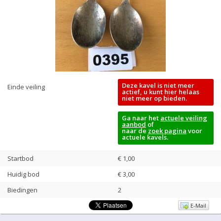
Deze kavel is niet meer
Einde veiling
actief, u kunt hier helaas
niet meer op bieden.
Ga naar het
actuele veiling
aanbod
of
naar de
zoek pagina
voor
actuele kavels.
Startbod
€ 1,00
Huidig bod
€
3,00
Biedingen
2
E-Mail