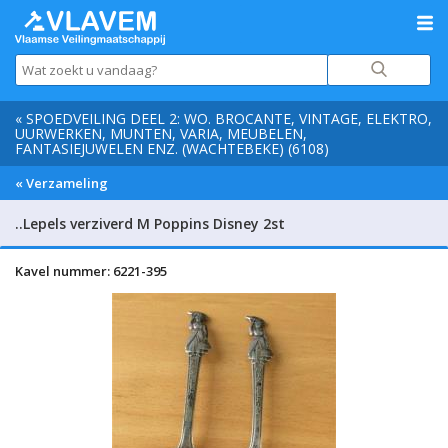
« SPOEDVEILING DEEL 2: WO. BROCANTE, VINTAGE, ELEKTRO,
UURWERKEN, MUNTEN, VARIA, MEUBELEN,
FANTASIEJUWELEN ENZ. (WACHTEBEKE) (6108)
« Verzameling
..Lepels verziverd M Poppins Disney 2st
Kavel nummer: 6221-395