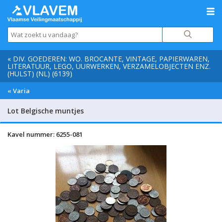
« DIV. GOEDEREN: WO. BROCANTE, VINTAGE, PAPIERWAREN,
LITERATUUR, LEGO, UURWERKEN, VERZAMELOBJECTEN ENZ.
(HULST) (NL) (6139)
« Varia
Lot Belgische muntjes
Kavel nummer: 6255-081