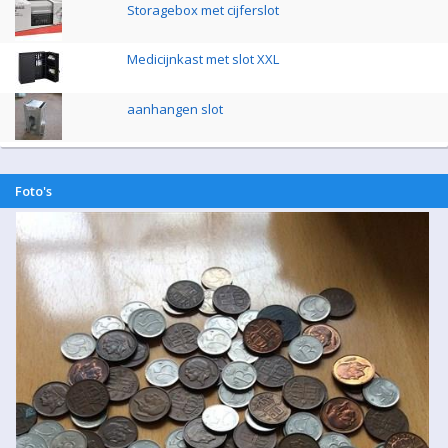
Storagebox met cijferslot
Medicijnkast met slot XXL
aanhangen slot
Foto's