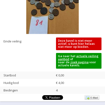
Deze kavel is niet meer
Einde veiling
actief, u kunt hier helaas
niet meer op bieden.
Ga naar het
actuele veiling
aanbod
of
naar de
zoek pagina
voor
actuele kavels.
Startbod
€ 0,00
Huidig bod
€
4,00
Biedingen
4
E-Mail