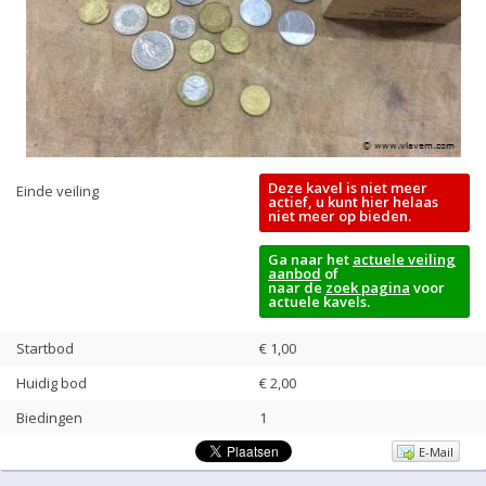
Deze kavel is niet meer
Einde veiling
actief, u kunt hier helaas
niet meer op bieden.
Ga naar het
actuele veiling
aanbod
of
naar de
zoek pagina
voor
actuele kavels.
Startbod
€ 1,00
Huidig bod
€
2,00
Biedingen
1
E-Mail