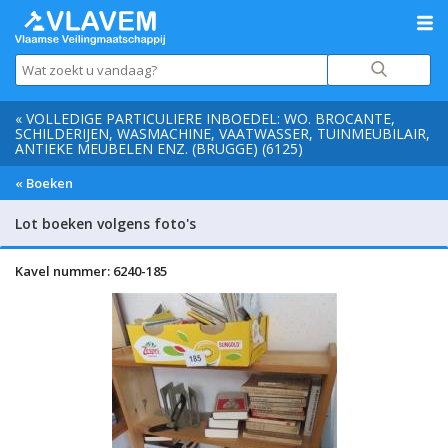
« VOLLEDIGE PARTICULIERE INBOEDEL: WO. BROCANTE,
SCHILDERIJEN, WASMACHINE, VAATWASSER, TUINMEUBILAIR,
ANTIEKE MEUBELEN ENZ. (BRUGGE) (6125)
« Boeken
Lot boeken volgens foto's
Kavel nummer: 6240-185