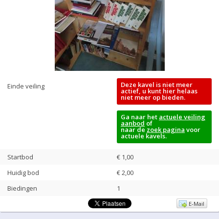
Deze kavel is niet meer
Einde veiling
actief, u kunt hier helaas
niet meer op bieden.
Ga naar het
actuele veiling
aanbod
of
naar de
zoek pagina
voor
actuele kavels.
Startbod
€ 1,00
Huidig bod
€
2,00
Biedingen
1
E-Mail