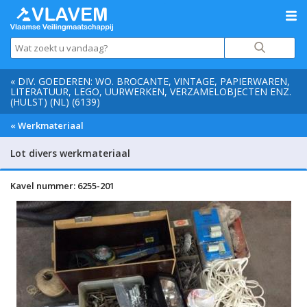
« DIV. GOEDEREN: WO. BROCANTE, VINTAGE, PAPIERWAREN,
LITERATUUR, LEGO, UURWERKEN, VERZAMELOBJECTEN ENZ.
(HULST) (NL) (6139)
« Werkmateriaal
Lot divers werkmateriaal
Kavel nummer: 6255-201