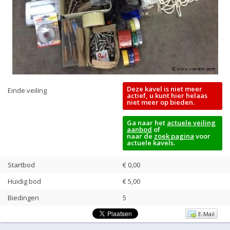
Deze kavel is niet meer
Einde veiling
actief, u kunt hier helaas
niet meer op bieden.
Ga naar het
actuele veiling
aanbod
of
naar de
zoek pagina
voor
actuele kavels.
Startbod
€ 0,00
Huidig bod
€
5,00
Biedingen
5
E-Mail