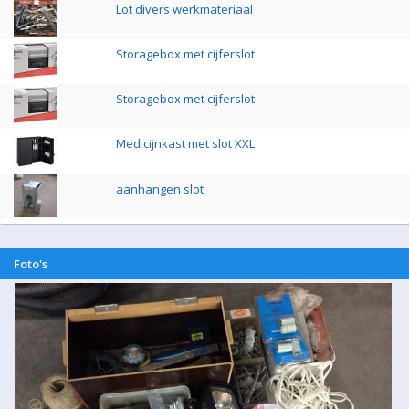
Lot divers werkmateriaal
Storagebox met cijferslot
Storagebox met cijferslot
Medicijnkast met slot XXL
aanhangen slot
Foto's