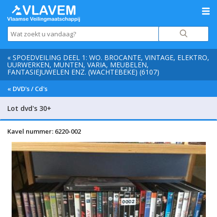
« SPOEDVEILING DEEL 1: WO. BROCANTE, VINTAGE, ELEKTRO,
UURWERKEN, MUNTEN, VARIA, MEUBELEN,
FANTASIEJUWELEN ENZ. (WACHTEBEKE) (6107)
« DVD's / Cd's
Lot dvd's 30+
Kavel nummer: 6220-002