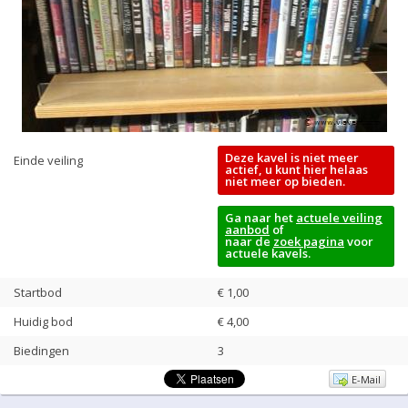
Deze kavel is niet meer
Einde veiling
actief, u kunt hier helaas
niet meer op bieden.
Ga naar het
actuele veiling
aanbod
of
naar de
zoek pagina
voor
actuele kavels.
Startbod
€ 1,00
Huidig bod
€
4,00
Biedingen
3
E-Mail