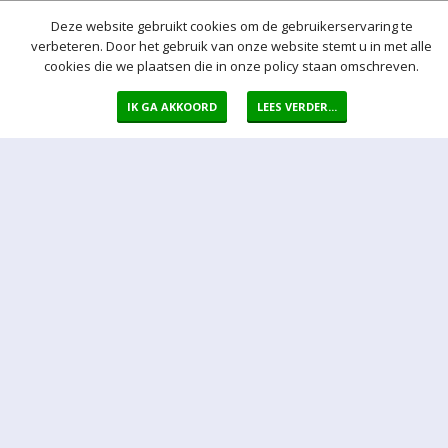
Deze website gebruikt cookies om de gebruikerservaring te
verbeteren. Door het gebruik van onze website stemt u in met alle
cookies die we plaatsen die in onze policy staan omschreven.
Meer hulp bij het bieden
IK GA AKKOORD
LEES VERDER...
Normaal bod
Bij een bod doet u een bieding in de vorm van een bepaald vast
bedrag per kavel
Auto bod (proxy bod)
Bij een Autobod (ook wel proxy bod genoemd) geeft u aan welke
prijs u maximaal bereid bent voor de kavel te betalen. Het Veiling-
systeem zorgt er voor dat na een bieding van een derde
onmiddellijk automatisch een bod voor u wordt uitgebracht. Het
Veiling-systeem biedt automatisch voor u door tot uw maximum bod
is bereikt.
Sluitingsmoment kavel
Indien er op een bepaald moment een bieding op een kavel wordt
ontvangen binnen 5 min voor sluiting van de veiling, wordt het
sluitingsmoment van de betreffende kavel automatisch verlengd
met 5 minuten.