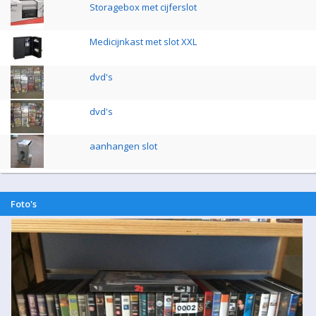
Storagebox met cijferslot
Medicijnkast met slot XXL
dvd's
dvd's
aanhangen slot
Foto's