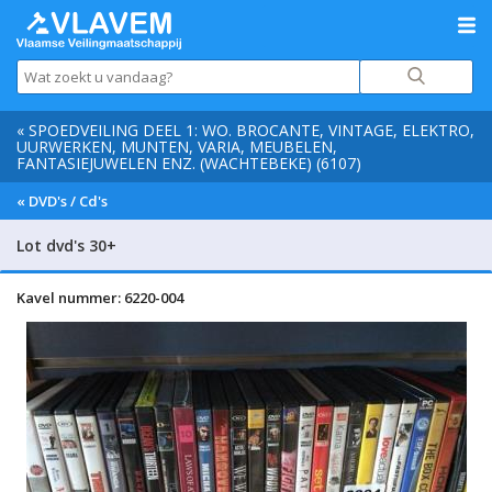
« SPOEDVEILING DEEL 1: WO. BROCANTE, VINTAGE, ELEKTRO,
UURWERKEN, MUNTEN, VARIA, MEUBELEN,
FANTASIEJUWELEN ENZ. (WACHTEBEKE) (6107)
« DVD's / Cd's
Lot dvd's 30+
Kavel nummer: 6220-004