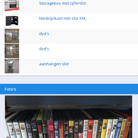
Storagebox met cijferslot
Medicijnkast met slot XXL
dvd's
dvd's
aanhangen slot
Foto's