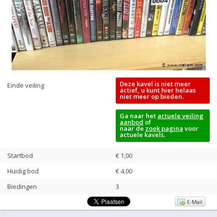
Deze kavel is niet meer
Einde veiling
actief, u kunt hier helaas
niet meer op bieden.
Ga naar het
actuele veiling
aanbod
of
naar de
zoek pagina
voor
actuele kavels.
Startbod
€ 1,00
Huidig bod
€
4,00
Biedingen
3
E-Mail