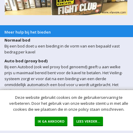
Meer hulp bij het bieden
Normaal bod
Bij een bod doet u een bieding in de vorm van een bepaald vast
bedrag per kavel
Auto bod (proxy bod)
Bij een Autobod (ook wel proxy bod genoemd) geeft u aan welke
prijs u maximaal bereid bent voor de kavel te betalen. Het Veiling-
systeem zorgt er voor dat na een bieding van een derde
onmiddellijk automatisch een bod voor u wordt uitgebracht. Het
Veiling-systeem biedt automatisch voor u door tot uw maximum bod
is bereikt.
Deze website gebruikt cookies om de gebruikerservaring te
verbeteren. Door het gebruik van onze website stemt u in met alle
Sluitingsmoment kavel
cookies die we plaatsen die in onze policy staan omschreven.
Indien er op een bepaald moment een bieding op een kavel wordt
ontvangen binnen 5 min voor sluiting van de veiling, wordt het
IK GA AKKOORD
LEES VERDER...
sluitingsmoment van de betreffende kavel automatisch verlengd
met 5 minuten.