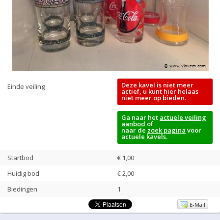
Deze kavel is niet meer
Einde veiling
actief, u kunt hier helaas
niet meer op bieden.
Ga naar het
actuele veiling
aanbod
of
naar de
zoek pagina
voor
actuele kavels.
Startbod
€ 1,00
Huidig bod
€
2,00
Biedingen
1
E-Mail