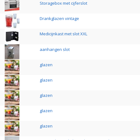
Storagebox met cijferslot
Drankglazen vintage
Medicijnkast met slot XXL
aanhangen slot
glazen
glazen
glazen
glazen
glazen