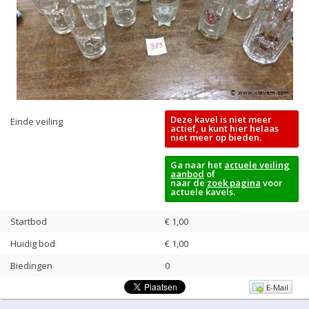
Deze kavel is niet meer
Einde veiling
actief, u kunt hier helaas
niet meer op bieden.
Ga naar het
actuele veiling
aanbod
of
naar de
zoek pagina
voor
actuele kavels.
Startbod
€ 1,00
Huidig bod
€
1,00
Biedingen
0
E-Mail