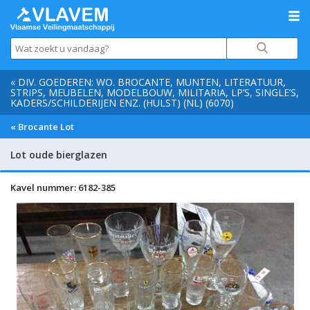
« DIV. GOEDEREN: WO. BROCANTE, MUNTEN, LITERATUUR,
STRIPS, MEUBELEN, MODELBOUW, MILITARIA, LP’S, SINGLE’S,
KADERS/SCHILDERIJEN ENZ. (HULST) (NL) (6070)
« Brocante Lot
Lot oude bierglazen
Kavel nummer: 6182-385