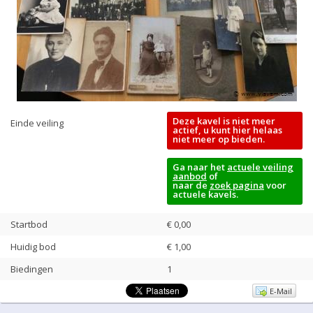
Deze kavel is niet meer
Einde veiling
actief, u kunt hier helaas
niet meer op bieden.
Ga naar het
actuele veiling
aanbod
of
naar de
zoek pagina
voor
actuele kavels.
Startbod
€ 0,00
Huidig bod
€
1,00
Biedingen
1
E-Mail