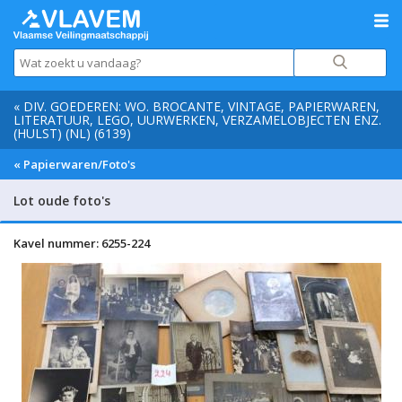
« DIV. GOEDEREN: WO. BROCANTE, VINTAGE, PAPIERWAREN,
LITERATUUR, LEGO, UURWERKEN, VERZAMELOBJECTEN ENZ.
(HULST) (NL) (6139)
« Papierwaren/Foto's
Lot oude foto's
Kavel nummer: 6255-224