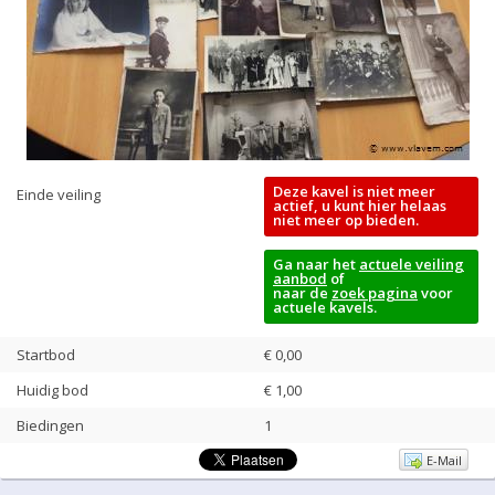
Deze kavel is niet meer
Einde veiling
actief, u kunt hier helaas
niet meer op bieden.
Ga naar het
actuele veiling
aanbod
of
naar de
zoek pagina
voor
actuele kavels.
Startbod
€ 0,00
Huidig bod
€
1,00
Biedingen
1
E-Mail