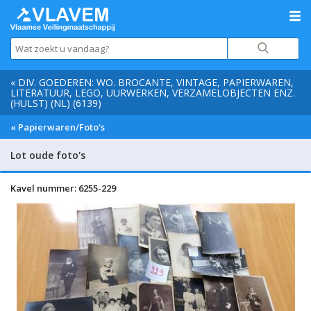
« DIV. GOEDEREN: WO. BROCANTE, VINTAGE, PAPIERWAREN,
LITERATUUR, LEGO, UURWERKEN, VERZAMELOBJECTEN ENZ.
(HULST) (NL) (6139)
« Papierwaren/Foto's
Lot oude foto's
Kavel nummer: 6255-229