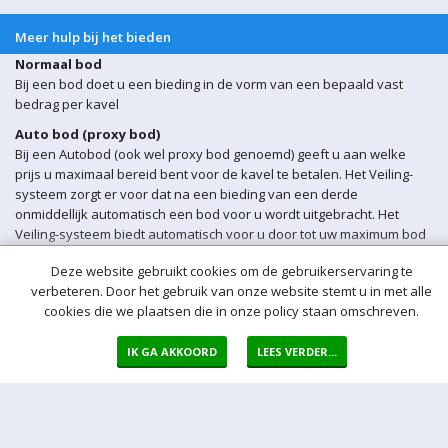
Meer hulp bij het bieden
Normaal bod
Bij een bod doet u een bieding in de vorm van een bepaald vast
bedrag per kavel
Auto bod (proxy bod)
Bij een Autobod (ook wel proxy bod genoemd) geeft u aan welke
prijs u maximaal bereid bent voor de kavel te betalen. Het Veiling-
systeem zorgt er voor dat na een bieding van een derde
onmiddellijk automatisch een bod voor u wordt uitgebracht. Het
Veiling-systeem biedt automatisch voor u door tot uw maximum bod
is bereikt.
Deze website gebruikt cookies om de gebruikerservaring te
Sluitingsmoment kavel
verbeteren. Door het gebruik van onze website stemt u in met alle
Indien er op een bepaald moment een bieding op een kavel wordt
cookies die we plaatsen die in onze policy staan omschreven.
ontvangen binnen 5 min voor sluiting van de veiling, wordt het
sluitingsmoment van de betreffende kavel automatisch verlengd
IK GA AKKOORD
LEES VERDER...
met 5 minuten.
Opgeld
Het opgeld bedraagt 17% over de bieding. Over het opgeld betaalt u
21% BTW, en over het bedrag betaalt u geen BTW.