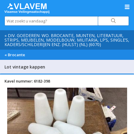
« DIV. GOEDEREN: WO. BROCANTE, MUNTEN, LITERATUUR,
STRIPS, MEUBELEN, MODELBOUW, MILITARIA, LP’S, SINGLE’S,
KADERS/SCHILDERIJEN ENZ. (HULST) (NL) (6070)
« Brocante
Lot vintage kappen
Kavel nummer: 6182-398