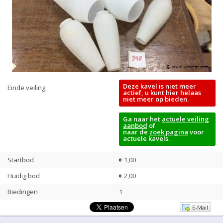
Deze kavel is niet meer
Einde veiling
actief, u kunt hier helaas
niet meer op bieden.
Ga naar het
actuele veiling
aanbod
of
naar de
zoek pagina
voor
actuele kavels.
Startbod
€ 1,00
Huidig bod
€
2,00
Biedingen
1
E-Mail