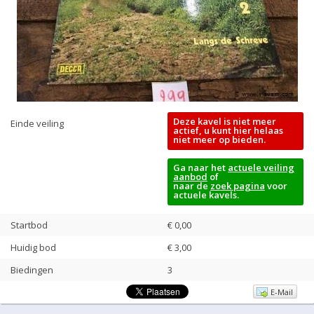
Deze kavel is niet meer
Einde veiling
actief, u kunt hier helaas
niet meer op bieden.
Ga naar het
actuele veiling
aanbod
of
naar de
zoek pagina
voor
actuele kavels.
Startbod
€ 0,00
Huidig bod
€
3,00
Biedingen
3
E-Mail