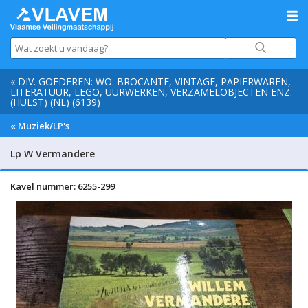
« DIV. GOEDEREN: WO. BROCANTE, VINTAGE, PAPIERWAREN,
LITERATUUR, LEGO, UURWERKEN, VERZAMELOBJECTEN ENZ.
(HULST) (NL) (6139)
« Muziek/LP's
Lp W Vermandere
Kavel nummer: 6255-299