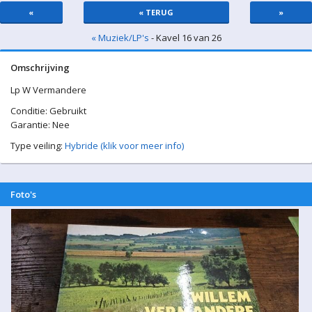
«
« TERUG
»
« Muziek/LP's
- Kavel 16 van 26
Omschrijving
Lp W Vermandere
Conditie: Gebruikt
Garantie: Nee
Type veiling:
Hybride (klik voor meer info)
Foto's