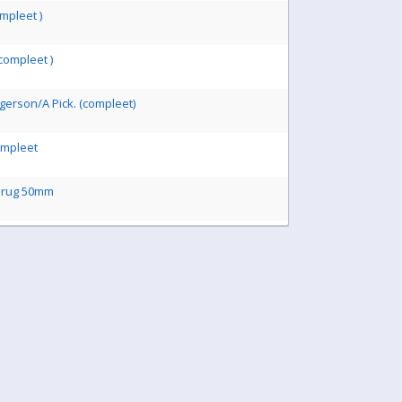
ompleet )
compleet )
gerson/A Pick. (compleet)
ompleet
z rug 50mm