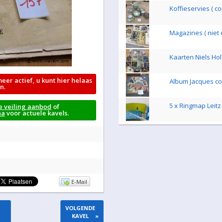
Koffieservies ( c
Magazines ( niet 
Kaarten Niels Hol
meer actief, u kunt hier helaas
Album Jacques c
n.
5 x Ringmap Leit
e veiling aanbod
of
na
voor actuele kavels.
E-Mail
VOLGENDE
KAVEL
»