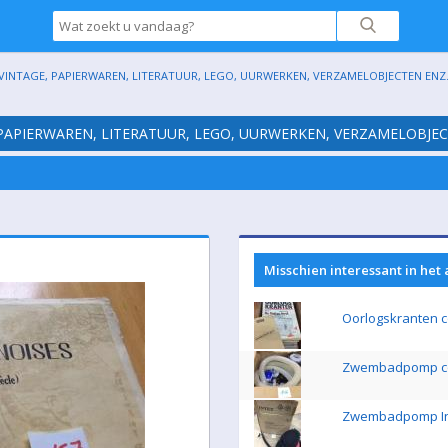
VINTAGE, PAPIERWAREN, LITERATUUR, LEGO, UURWERKEN, VERZAMELOBJECTEN ENZ. (H
 PAPIERWAREN, LITERATUUR, LEGO, UURWERKEN, VERZAMELOBJECTE
Misschien interessant in het
Oorlogskranten c
Zwembadpomp c
Zwembadpomp Intex