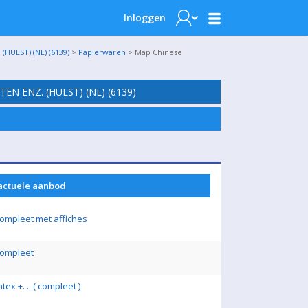
Inloggen
ULST) (NL) (6139)
>
Papierwaren
> Map Chinese
N ENZ. (HULST) (NL) (6139)
 actuele aanbod
ompleet met affiches
ompleet
 +. ...( compleet )