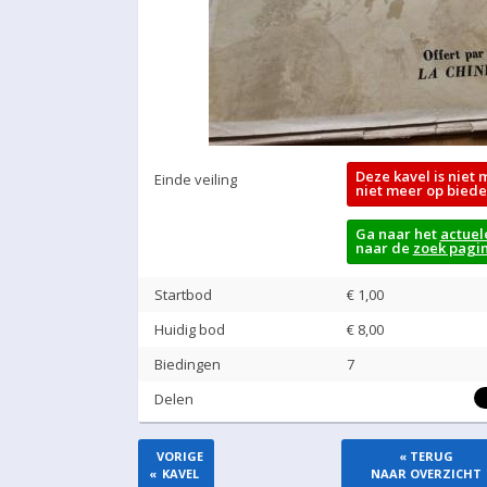
Deze kavel is niet 
Einde veiling
niet meer op biede
Ga naar het
actuel
naar de
zoek pagi
Startbod
€ 1,00
Huidig bod
€
8,00
Biedingen
7
Delen
VORIGE
« TERUG
«
KAVEL
NAAR OVERZICHT