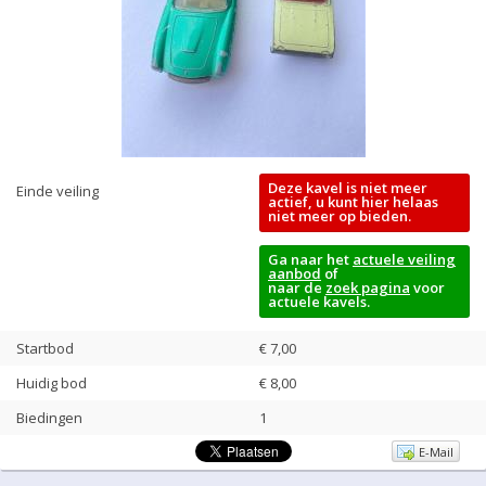
Deze kavel is niet meer
Einde veiling
actief, u kunt hier helaas
niet meer op bieden.
Ga naar het
actuele veiling
aanbod
of
naar de
zoek pagina
voor
actuele kavels.
Startbod
€ 7,00
Huidig bod
€
8,00
Biedingen
1
E-Mail