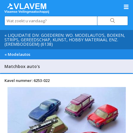
« LIQUIDATIE DIV. GOEDEREN: WO. MODELAUTO’S, BOEKEN,
STRIPS, GEREEDSCHAP, KUNST, HOBBY MATERIAAL ENZ.
(EREMBODEGEM) (6138)
« Modelautos
Matchbox auto's
Kavel nummer: 6253-022