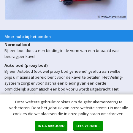
Meer hulp bij het bieden
Normaal bod
Bij een bod doet u een bieding in de vorm van een bepaald vast
bedrag per kavel
Auto bod (proxy bod)
Bij een Autobod (ook wel proxy bod genoemd) geeft u aan welke
prijs u maximaal bereid bent voor de kavel te betalen. Het Veiling-
systeem zorgt er voor dat na een bieding van een derde
onmiddellijk automatisch een bod voor u wordt uitgebracht. Het
Veiling-systeem biedt automatisch voor u door tot uw maximum bod
is bereikt.
Deze website gebruikt cookies om de gebruikerservaring te
verbeteren. Door het gebruik van onze website stemt u in met alle
Sluitingsmoment kavel
cookies die we plaatsen die in onze policy staan omschreven.
Indien er op een bepaald moment een bieding op een kavel wordt
ontvangen binnen 5 min voor sluiting van de veiling, wordt het
IK GA AKKOORD
LEES VERDER...
sluitingsmoment van de betreffende kavel automatisch verlengd