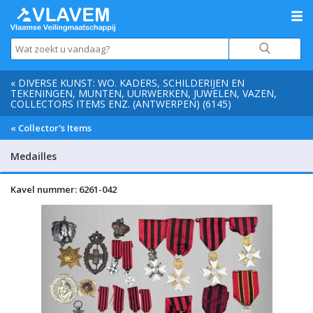
« DIVERSE KUNST: WO. KADERS, SCHILDERIJEN EN
TEKENINGEN, MUNTEN, UURWERKEN, JUWELEN, VAZEN,
COLLECTORS ITEMS ENZ. (ANTWERPEN) (6145)
« Collector's Items
Medailles
Kavel nummer: 6261-042