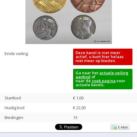
Deze kavel is niet meer
Einde veiling
actief, u kunt hier helaas
niet meer op bieden.
Ga naar het
actuele veiling
aanbod
of
naar de
zoek pagina
voor
actuele kavels.
Startbod
€ 1,00
Huidig bod
€
22,00
Biedingen
13
E-Mail