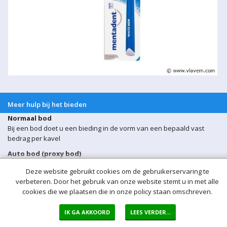
Meer hulp bij het bieden
Normaal bod
Bij een bod doet u een bieding in de vorm van een bepaald vast
bedrag per kavel
Auto bod (proxy bod)
Bij een Autobod (ook wel proxy bod genoemd) geeft u aan welke
Deze website gebruikt cookies om de gebruikerservaring te
prijs u maximaal bereid bent voor de kavel te betalen. Het Veiling-
verbeteren. Door het gebruik van onze website stemt u in met alle
systeem zorgt er voor dat na een bieding van een derde
cookies die we plaatsen die in onze policy staan omschreven.
onmiddellijk automatisch een bod voor u wordt uitgebracht. Het
Veiling-systeem biedt automatisch voor u door tot uw maximum bod
IK GA AKKOORD
LEES VERDER...
is bereikt.