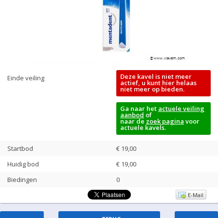
Deze kavel is niet meer
Einde veiling
actief, u kunt hier helaas
niet meer op bieden.
Ga naar het
actuele veiling
aanbod
of
naar de
zoek pagina
voor
actuele kavels.
Startbod
€ 19,00
Huidig bod
€
19,00
Biedingen
0
E-Mail