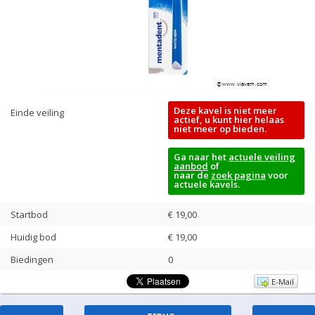
Deze kavel is niet meer
Einde veiling
actief, u kunt hier helaas
niet meer op bieden.
Ga naar het
actuele veiling
aanbod
of
naar de
zoek pagina
voor
actuele kavels.
Startbod
€ 19,00
Huidig bod
€
19,00
Biedingen
0
E-Mail