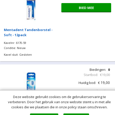
BIED MEE
Mentadent Tandenborstel -
Soft - 12pack
Kavelnr: 6170-59
Conditie: Nieuw
Kavel sluit: Gesloten
Biedingen:
0
Startbod:
€19,00
19,00
Huidig bod:
€
Locatie:
Deze website gebruikt cookies om de gebruikerservaring te
BIED MEE
verbeteren. Door het gebruik van onze website stemt u in met alle
cookies die we plaatsen die in onze policy staan omschreven.