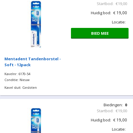
Startbod:
€19,00
19,00
Huidig bod:
€
Locatie:
BIED MEE
Mentadent Tandenborstel -
Soft - 12pack
Kavelnr: 6170-54
Conditie: Nieuw
Kavel sluit: Gesloten
Biedingen:
0
Startbod:
€19,00
19,00
Huidig bod:
€
Locatie: