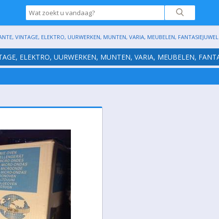
ANTE, VINTAGE, ELEKTRO, UURWERKEN, MUNTEN, VARIA, MEUBELEN, FANTASIEJUWELE
NTAGE, ELEKTRO, UURWERKEN, MUNTEN, VARIA, MEUBELEN, FANTA