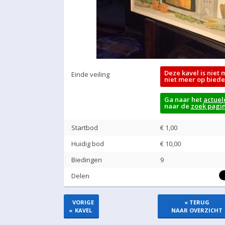
Deze kavel is niet 
Einde veiling
niet meer op biede
Ga naar het
actuel
naar de
zoek pagi
Startbod
€ 1,00
Huidig bod
€
10,00
Biedingen
9
Delen
VORIGE
« TERUG
«
KAVEL
NAAR OVERZICHT