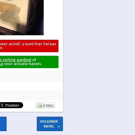
meer actief, u kunt hier helaas
n.
e veiling aanbod
of
na
voor actuele kavels.
E-Mail
VOLGENDE
KAVEL
»