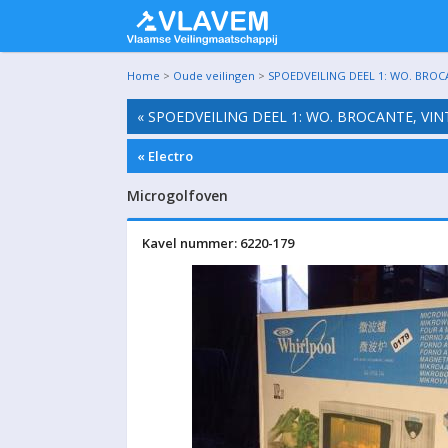
Home
>
Oude veilingen
>
SPOEDVEILING DEEL 1: WO. BROC
« SPOEDVEILING DEEL 1: WO. BROCANTE, VI
« Electro
Microgolfoven
Kavel nummer: 6220-179