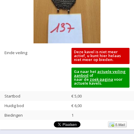
Deze kavel is niet meer
Einde veiling
actief, u kunt hier helaas
niet meer op bieden.
Ga naar het
actuele veiling
aanbod
of
naar de
zoek pagina
voor
actuele kavels.
Startbod
€ 5,00
Huidig bod
€
6,00
Biedingen
1
E-Mail