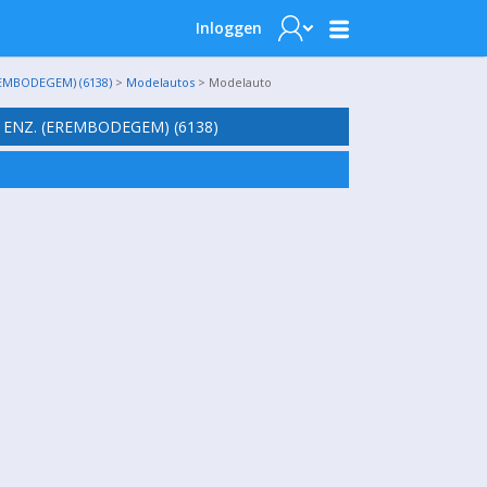
Inloggen
EMBODEGEM) (6138)
>
Modelautos
> Modelauto
 ENZ. (EREMBODEGEM) (6138)