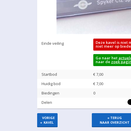
Deze kavel is niet 
Einde veiling
niet meer op biede
Ga naar het
actuel
naar de
zoek pagi
Startbod
€ 7,00
Huidig bod
€
7,00
Biedingen
0
Delen
VORIGE
« TERUG
«
KAVEL
NAAR OVERZICHT