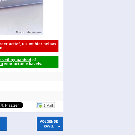
meer actief, u kunt hier helaas
n.
e veiling aanbod
of
na
voor actuele kavels.
E-Mail
VOLGENDE
KAVEL
»