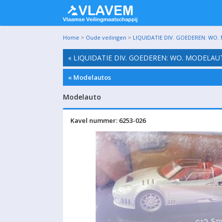
Home
>
Oude veilingen
>
LIQUIDATIE DIV. GOEDEREN: WO.
« LIQUIDATIE DIV. GOEDEREN: WO. MODELAU
« Modelautos
Modelauto
Kavel nummer: 6253-026