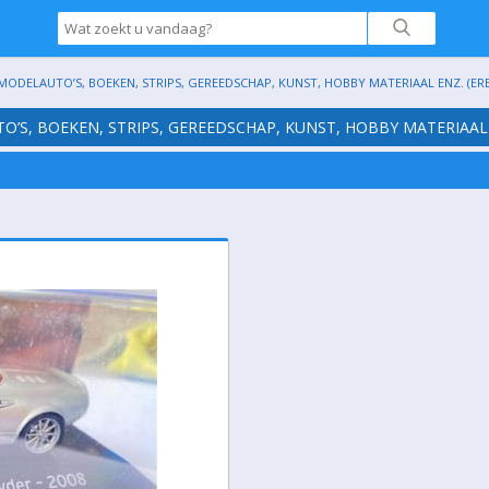
 MODELAUTO’S, BOEKEN, STRIPS, GEREEDSCHAP, KUNST, HOBBY MATERIAAL ENZ. (ER
TO’S, BOEKEN, STRIPS, GEREEDSCHAP, KUNST, HOBBY MATERIAAL