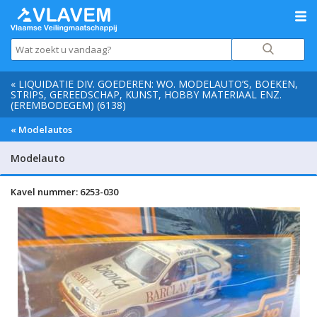
« LIQUIDATIE DIV. GOEDEREN: WO. MODELAUTO’S, BOEKEN,
STRIPS, GEREEDSCHAP, KUNST, HOBBY MATERIAAL ENZ.
(EREMBODEGEM) (6138)
« Modelautos
Modelauto
Kavel nummer: 6253-030