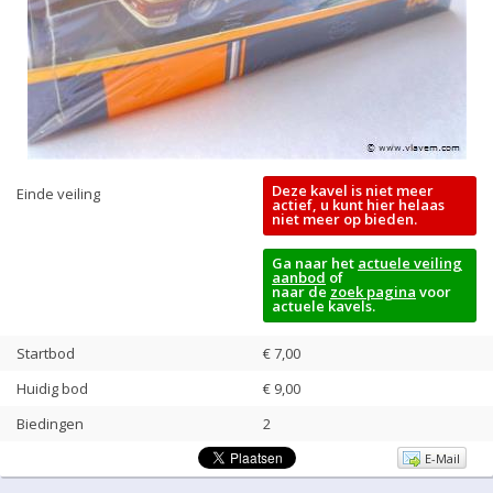
Deze kavel is niet meer
Einde veiling
actief, u kunt hier helaas
niet meer op bieden.
Ga naar het
actuele veiling
aanbod
of
naar de
zoek pagina
voor
actuele kavels.
Startbod
€ 7,00
Huidig bod
€
9,00
Biedingen
2
E-Mail