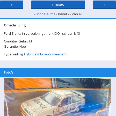
«
« TERUG
»
« Modelautos
- Kavel 29 van 43
Omschrijving
Ford Sierra in verpakking , merk IXO , schaal 1/43
Conditie: Gebruikt
Garantie: Nee
Type veiling:
Hybride (klik voor meer info)
Foto's