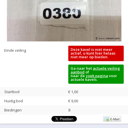
Deze kavel is niet meer
Einde veiling
actief, u kunt hier helaas
niet meer op bieden.
Ga naar het
actuele veiling
aanbod
of
naar de
zoek pagina
voor
actuele kavels.
Startbod
€ 1,00
Huidig bod
€
9,00
Biedingen
8
E-Mail