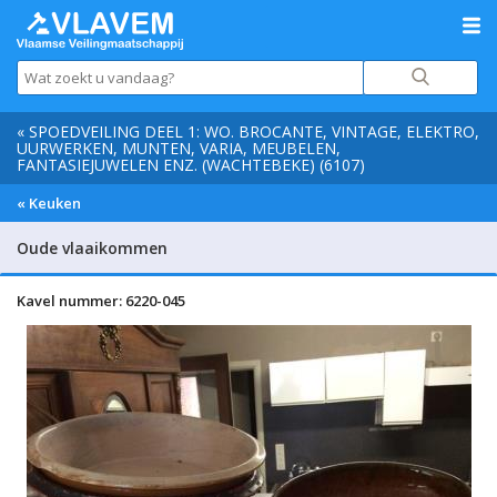
« SPOEDVEILING DEEL 1: WO. BROCANTE, VINTAGE, ELEKTRO,
UURWERKEN, MUNTEN, VARIA, MEUBELEN,
FANTASIEJUWELEN ENZ. (WACHTEBEKE) (6107)
« Keuken
Oude vlaaikommen
Kavel nummer: 6220-045