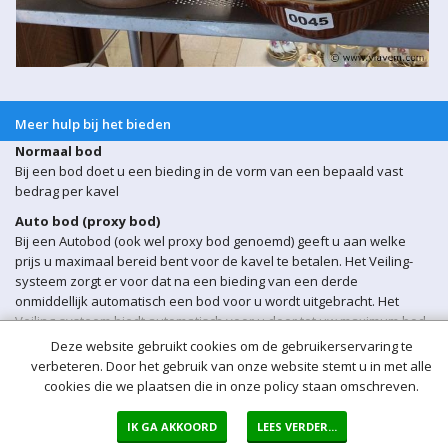
Meer hulp bij het bieden
Normaal bod
Bij een bod doet u een bieding in de vorm van een bepaald vast
bedrag per kavel
Auto bod (proxy bod)
Bij een Autobod (ook wel proxy bod genoemd) geeft u aan welke
prijs u maximaal bereid bent voor de kavel te betalen. Het Veiling-
systeem zorgt er voor dat na een bieding van een derde
onmiddellijk automatisch een bod voor u wordt uitgebracht. Het
Veiling-systeem biedt automatisch voor u door tot uw maximum bod
is bereikt.
Deze website gebruikt cookies om de gebruikerservaring te
verbeteren. Door het gebruik van onze website stemt u in met alle
Sluitingsmoment kavel
cookies die we plaatsen die in onze policy staan omschreven.
Indien er op een bepaald moment een bieding op een kavel wordt
ontvangen binnen 5 min voor sluiting van de veiling, wordt het
IK GA AKKOORD
LEES VERDER...
sluitingsmoment van de betreffende kavel automatisch verlengd