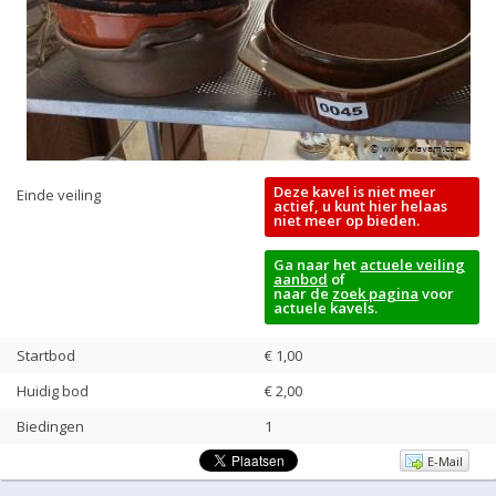
Deze kavel is niet meer
Einde veiling
actief, u kunt hier helaas
niet meer op bieden.
Ga naar het
actuele veiling
aanbod
of
naar de
zoek pagina
voor
actuele kavels.
Startbod
€ 1,00
Huidig bod
€
2,00
Biedingen
1
E-Mail