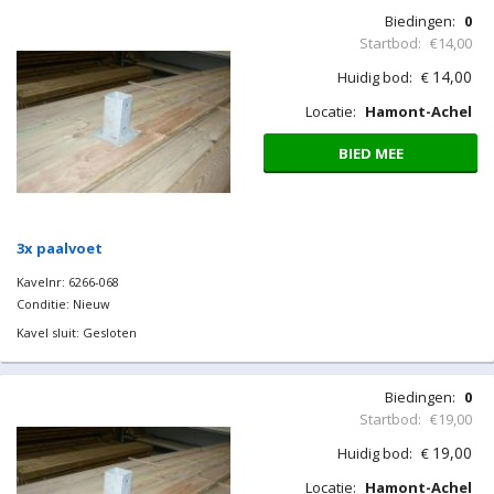
Biedingen:
0
Startbod:
€14,00
14,00
Huidig bod:
€
Locatie:
Hamont-Achel
BIED MEE
3x paalvoet
Kavelnr: 6266-068
Conditie: Nieuw
Kavel sluit: Gesloten
Biedingen:
0
Startbod:
€19,00
19,00
Huidig bod:
€
Locatie:
Hamont-Achel