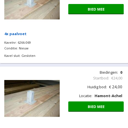
BIED MEE
4x paalvoet
Kavelnr: 6266-069
Conditie: Nieuw
Kavel sluit: Gesloten
Biedingen:
0
Startbod:
€24,00
24,00
Huidig bod:
€
Locatie:
Hamont-Achel
BIED MEE