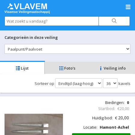
Categorieën in deze veiling
Lijst
Foto's
Veiling info
Sorteer op
kavels
Biedingen:
0
Startbod:
€20,00
20,00
Huidig bod:
€
Locatie:
Hamont-Achel