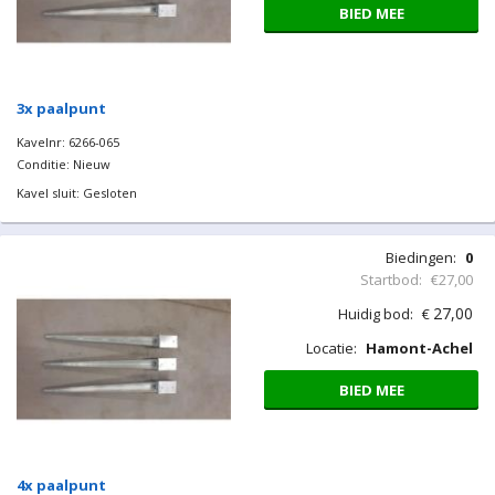
BIED MEE
3x paalpunt
Kavelnr: 6266-065
Conditie: Nieuw
Kavel sluit: Gesloten
Biedingen:
0
Startbod:
€27,00
27,00
Huidig bod:
€
Locatie:
Hamont-Achel
BIED MEE
4x paalpunt