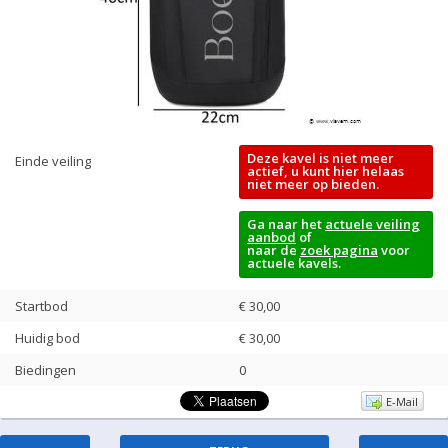
Deze kavel is niet meer
Einde veiling
actief, u kunt hier helaas
niet meer op bieden.
Ga naar het
actuele veiling
aanbod
of
naar de
zoek pagina
voor
actuele kavels.
Startbod
€ 30,00
Huidig bod
€
30,00
Biedingen
0
E-Mail