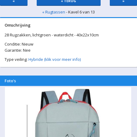
«
« TERUG
»
« Rugtassen
- Kavel 6 van 13
Omschrijving
28 Rugzakken, lichtgroen - waterdicht - 40x22x10cm
Conditie: Nieuw
Garantie: Nee
Type veiling:
Hybride (klik voor meer info)
Foto's