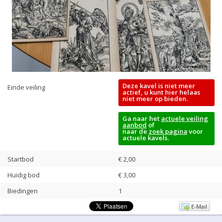
Deze kavel is niet meer
Einde veiling
actief, u kunt hier helaas
niet meer op bieden.
Ga naar het
actuele veiling
aanbod
of
naar de
zoek pagina
voor
actuele kavels.
Startbod
€ 2,00
Huidig bod
€
3,00
Biedingen
1
E-Mail