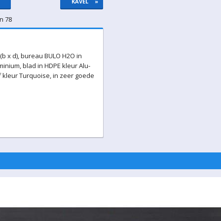
KAVEL
»
n 78
(b x d), bureau BULO H2O in
minium, blad in HDPE kleur Alu-
 kleur Turquoise, in zeer goede