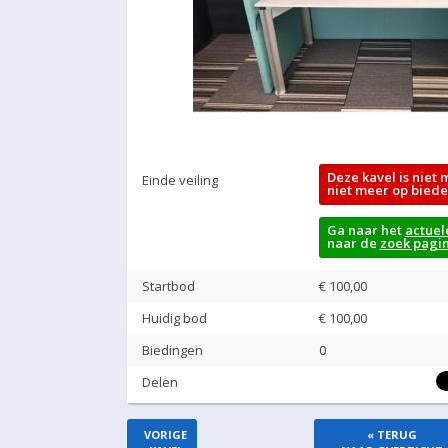
Deze kavel is niet 
Einde veiling
niet meer op biede
Ga naar het
actuel
naar de
zoek pagi
Startbod
€ 100,00
Huidig bod
€
100,00
Biedingen
0
Delen
VORIGE
« TERUG