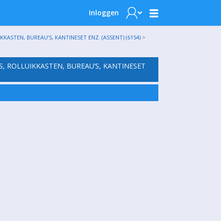
Inloggen
ASTEN, BUREAU’S, KANTINESET ENZ. (ASSENT) (6154)
>
S, ROLLUIKKASTEN, BUREAU’S, KANTINESET