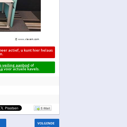
meer actief, u kunt hier helaas
n.
e veiling aanbod
of
na
voor actuele kavels.
E-Mail
VOLGENDE