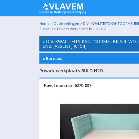
Home
>
Oude veilingen
>
DIV. KWALITEITS KANTOORMEUBIL
Bureaus
> Privacy werkplaats BULO H2O
« DIV. KWALITEITS KANTOORMEUBILAIR: WO.
ENZ. (ASSENT) (6154)
« Bureaus
Privacy werkplaats BULO H2O
Kavel nummer: 6270-037