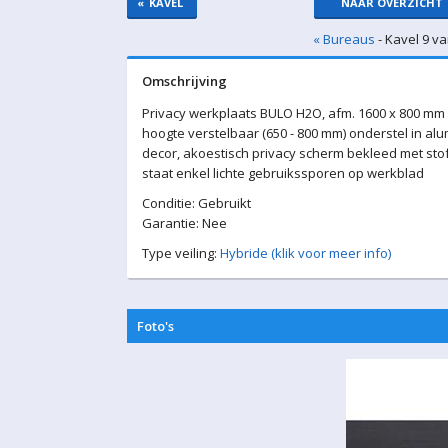
«
KAVEL
NAAR OVERZICHT
« Bureaus
- Kavel 9 va
Omschrijving
Privacy werkplaats BULO H2O, afm. 1600 x 800 mm 
hoogte verstelbaar (650 - 800 mm) onderstel in alu
decor, akoestisch privacy scherm bekleed met stof
staat enkel lichte gebruikssporen op werkblad
Conditie: Gebruikt
Garantie: Nee
Type veiling:
Hybride (klik voor meer info)
Foto's